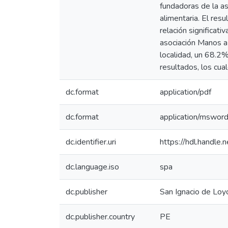
fundadoras de la as
alimentaria. El res
relación significat
asociación Manos a 
localidad, un 68.2%
resultados, los cua
dc.format
application/pdf
dc.format
application/mswor
dc.identifier.uri
https://hdl.handl
dc.language.iso
spa
dc.publisher
San Ignacio de Loyo
dc.publisher.country
PE