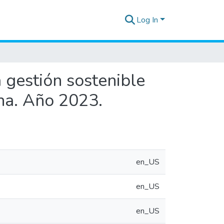
Log In
 gestión sostenible
ana. Año 2023.
en_US
en_US
en_US