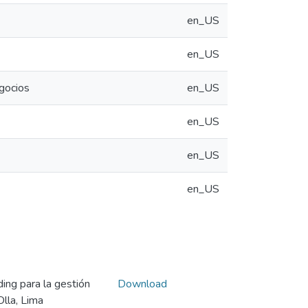
en_US
en_US
egocios
en_US
en_US
en_US
en_US
ing para la gestión
Download
Olla, Lima