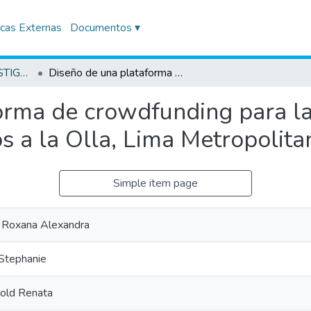
icas Externas
Documentos ▾
TRABAJOS DE INVESTIGACIÓN
Diseño de una plataforma de crowdfunding para la gestión sostenible en la asociación Manos a la Olla, Lima Metropolitana. Año 2023.
orma de crowdfunding para la
s a la Olla, Lima Metropolit
Simple item page
o, Roxana Alexandra
Stephanie
kold Renata