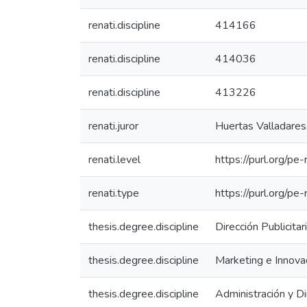
renati.discipline
414166
renati.discipline
414036
renati.discipline
413226
renati.juror
Huertas Valladares
renati.level
https://purl.org/pe-
renati.type
https://purl.org/pe
thesis.degree.discipline
Dirección Publicitar
thesis.degree.discipline
Marketing e Innova
thesis.degree.discipline
Administración y D