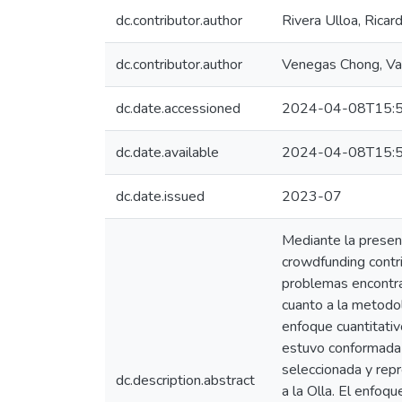
dc.contributor.author
Rivera Ulloa, Ricard
dc.contributor.author
Venegas Chong, Va
dc.date.accessioned
2024-04-08T15:5
dc.date.available
2024-04-08T15:5
dc.date.issued
2023-07
Mediante la present
crowdfunding contri
problemas encontra
cuanto a la metodol
enfoque cuantitati
estuvo conformada 
seleccionada y rep
dc.description.abstract
a la Olla. El enfoqu