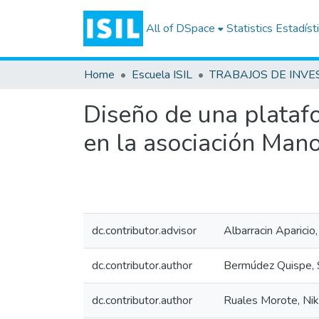
All of DSpace
Statistics
Estadíst
Home
Escuela ISIL
Diseño de una plataf
en la asociación Mano
dc.contributor.advisor
Albarracin Aparici
dc.contributor.author
Bermúdez Quispe, 
dc.contributor.author
Ruales Morote, Ni