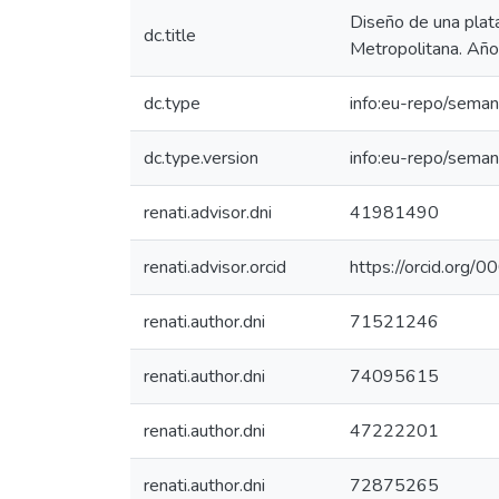
Diseño de una plata
dc.title
Metropolitana. Añ
dc.type
info:eu-repo/seman
dc.type.version
info:eu-repo/seman
renati.advisor.dni
41981490
renati.advisor.orcid
https://orcid.or
renati.author.dni
71521246
renati.author.dni
74095615
renati.author.dni
47222201
renati.author.dni
72875265