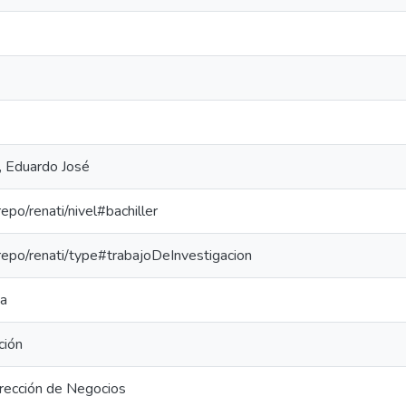
, Eduardo José
repo/renati/nivel#bachiller
-repo/renati/type#trabajoDeInvestigacion
ia
ción
irección de Negocios