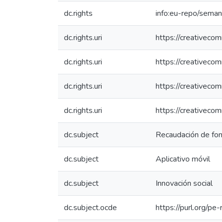
dc.rights
info:eu-repo/sema
dc.rights.uri
https://creativeco
dc.rights.uri
https://creativeco
dc.rights.uri
https://creativeco
dc.rights.uri
https://creativeco
dc.subject
Recaudación de fo
dc.subject
Aplicativo móvil
dc.subject
Innovación social
dc.subject.ocde
https://purl.org/p