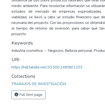
tendencia de uso sobre productos naturales que sean buen
medio ambiente. Para recolectar información se utilizará
estudios de mercado de empresas especializadas. 
viabilidad, se llevó a cabo un estudio financiero que de
necesaria del proyecto. Con las proyecciones se obtendrá
el tiempo de retorno de inversión, para saber qué tan 
proyecto.
Keywords
Industria cosmética -- Negocios
,
Belleza personal
,
Produc
URI
https://hdl.handle.net/20.500.14858/1203
Collections
TRABAJOS DE INVESTIGACIÓN
Full item page