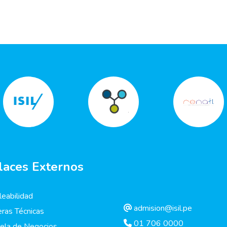
laces Externos
eabilidad
admision@isil.pe
eras Técnicas
01 706 0000
ela de Negocios