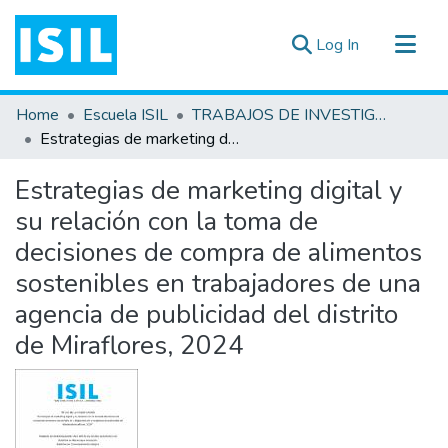
(current)
Log In
All of DSpace
Home
Escuela ISIL
TRABAJOS DE INVESTIGACIÓN
Statistics
Estrategias de marketing digital y su relación con la toma de decisiones de compra de alimentos sostenibles en trabajadores de una agencia de publicidad del distrito de Miraflores, 2024
Estadísticas Externas
Estrategias de marketing digital y
Documentos ▾
su relación con la toma de
decisiones de compra de alimentos
sostenibles en trabajadores de una
agencia de publicidad del distrito
de Miraflores, 2024