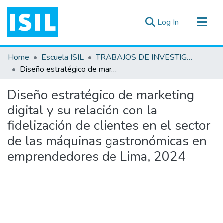
(current)
Log In
All of DSpace
Home
Escuela ISIL
TRABAJOS DE INVESTIGACIÓN
Statistics
Diseño estratégico de marketing digital y su relación con la fidelización de clientes en el sector de las máquinas gastronómicas en emprendedores de Lima, 2024
Estadísticas Externas
Diseño estratégico de marketing
Documentos ▾
digital y su relación con la
fidelización de clientes en el sector
de las máquinas gastronómicas en
emprendedores de Lima, 2024