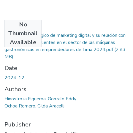
No
Files
Thumbnail
Diseño estratégico de marketing digital y su relación con
Available
la fidelización de clientes en el sector de las máquinas
gastronómicas en emprendedores de Lima 2024.pdf
(2.83
MB)
Date
2024-12
Authors
Hinostroza Figueroa, Gonzalo Eddy
Ochoa Romero, Gilda Aracelli
Publisher