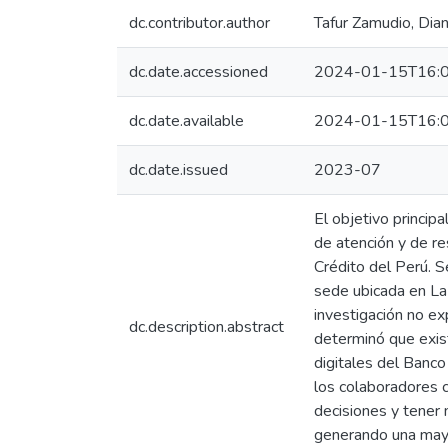
dc.contributor.author
Tafur Zamudio, Dian
dc.date.accessioned
2024-01-15T16:0
dc.date.available
2024-01-15T16:0
dc.date.issued
2023-07
El objetivo princip
de atención y de re
Crédito del Perú. S
sede ubicada en La
investigación no ex
dc.description.abstract
determinó que exis
digitales del Banc
los colaboradores 
decisiones y tener 
generando una mayor