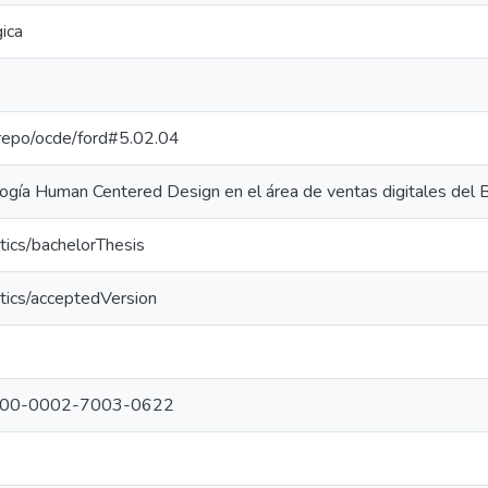
ica
e-repo/ocde/ford#5.02.04
logía Human Centered Design en el área de ventas digitales del 
tics/bachelorThesis
tics/acceptedVersion
g/0000-0002-7003-0622