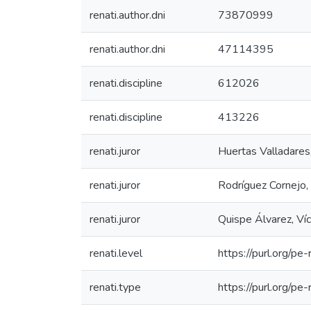
renati.author.dni
73870999
renati.author.dni
47114395
renati.discipline
612026
renati.discipline
413226
renati.juror
Huertas Valladares
renati.juror
Rodríguez Cornejo,
renati.juror
Quispe Álvarez, Ví
renati.level
https://purl.org/pe-
renati.type
https://purl.org/pe