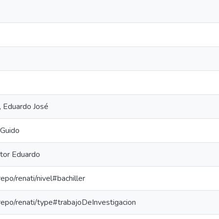
, Eduardo José
 Guido
ctor Eduardo
repo/renati/nivel#bachiller
-repo/renati/type#trabajoDeInvestigacion