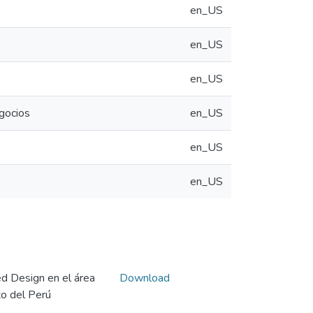
en_US
en_US
en_US
egocios
en_US
en_US
en_US
d Design en el área
Download
to del Perú