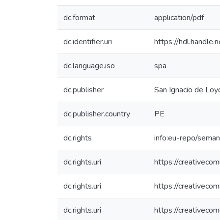
dc.format
application/pdf
dc.identifier.uri
https://hdl.handl
dc.language.iso
spa
dc.publisher
San Ignacio de Loyo
dc.publisher.country
PE
dc.rights
info:eu-repo/sema
dc.rights.uri
https://creativeco
dc.rights.uri
https://creativeco
dc.rights.uri
https://creativeco