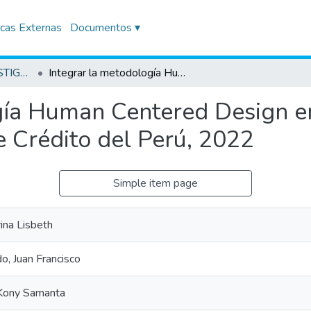
icas Externas
Documentos ▾
TRABAJOS DE INVESTIGACIÓN
Integrar la metodología Human Centered Design en el área de ventas digitales del Banco de Crédito del Perú, 2022
gía Human Centered Design en
e Crédito del Perú, 2022
Simple item page
ina Lisbeth
, Juan Francisco
Kony Samanta