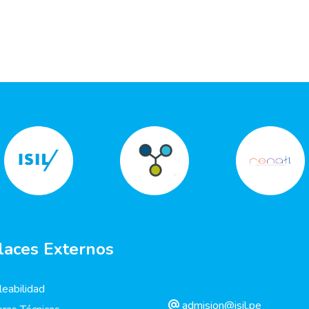
laces Externos
eabilidad
admision@isil.pe