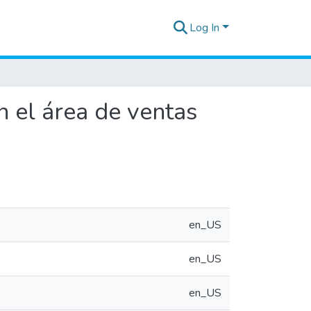
Log In
 el área de ventas
en_US
en_US
en_US