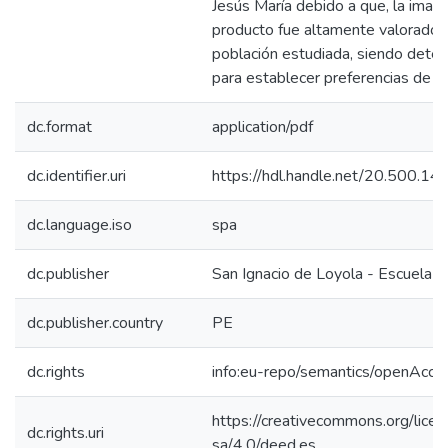
Jesús María debido a que, la imag
producto fue altamente valorado p
población estudiada, siendo dete
para establecer preferencias de 
dc.format
application/pdf
dc.identifier.uri
https://hdl.handle.net/20.500.1
dc.language.iso
spa
dc.publisher
San Ignacio de Loyola - Escuela I
dc.publisher.country
PE
dc.rights
info:eu-repo/semantics/openAcce
https://creativecommons.org/lice
dc.rights.uri
sa/4.0/deed.es