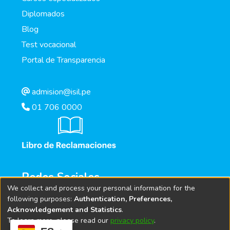
Diplomados
Blog
Test vocacional
Portal de Transparencia
admision@isil.pe
01 706 0000
Redes Sociales
We collect and process your personal information for the
following purposes:
Authentication, Preferences,
Acknowledgement and Statistics
.
To learn more, please read our
privacy policy
.