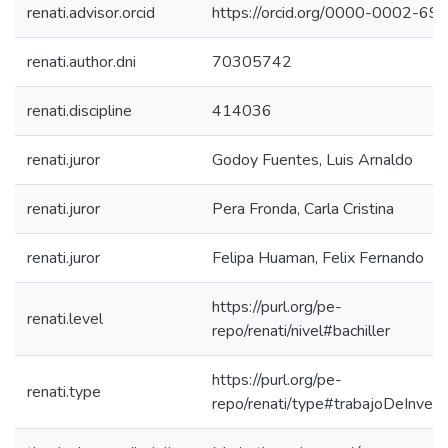
renati.advisor.orcid
https://orcid.org/0000-0002-6
renati.author.dni
70305742
renati.discipline
414036
renati.juror
Godoy Fuentes, Luis Arnaldo
renati.juror
Pera Fronda, Carla Cristina
renati.juror
Felipa Huaman, Felix Fernando
https://purl.org/pe-
renati.level
repo/renati/nivel#bachiller
https://purl.org/pe-
renati.type
repo/renati/type#trabajoDeInvest