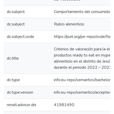
dc.subject
Comportamiento del consumidor
dc.subject
Rubro alimenticio
dc.subject.ocde
https://purl.org/pe-repo/ocde/for
Criterios de valoración para la ele
productos ready to eat en mypes 
dc.title
alimenticio en el distrito de Jesús
durante el periodo 2022 – 2023
dc.type
info:eu-repo/semantics/bachelorT
dc.type.version
info:eu-repo/semantics/acceptedV
renati.advisor.dni
41981490