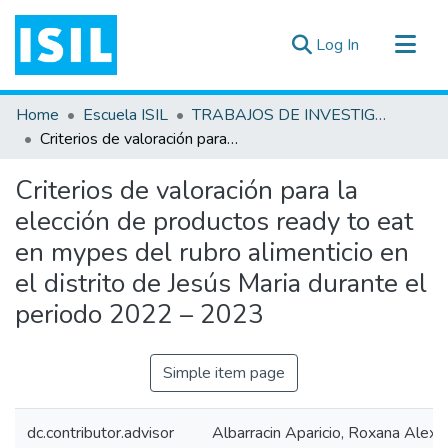
(current)
Log In
All of DSpace
Home
Escuela ISIL
TRABAJOS DE INVESTIGACIÓN
Statistics
Criterios de valoración para la elección de productos ready to eat en mypes del rubro alimenticio en el distrito de Jesús Maria durante el periodo 2022 – 2023
Estadísticas Externas
Criterios de valoración para la
Documentos ▾
elección de productos ready to eat
en mypes del rubro alimenticio en
el distrito de Jesús Maria durante el
periodo 2022 – 2023
Simple item page
dc.contributor.advisor
Albarracin Aparicio, Roxana Alexa