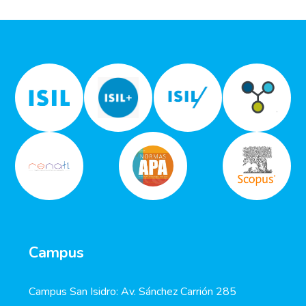
Campus
Campus San Isidro: Av. Sánchez Carrión 285