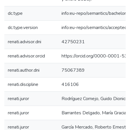
dc.type
info:eu-repo/semantics/bachelorT
dc.type.version
info:eu-repo/semantics/acceptedV
renati.advisor.dni
42750231
renati.advisor.orcid
https://orcid.org/0000-0001-5
renati.author.dni
75067389
renati.discipline
416106
renati.juror
Rodríguez Cornejo, Guido Dionicio
renati.juror
Barrantes Delgado, María Gracia
renati.juror
García Mercado, Roberto Ernesto