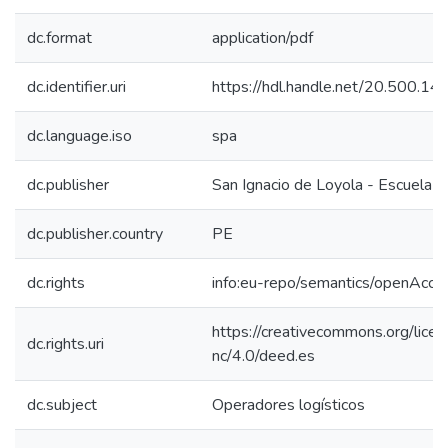
dc.format
application/pdf
dc.identifier.uri
https://hdl.handle.net/20.500.1
dc.language.iso
spa
dc.publisher
San Ignacio de Loyola - Escuela I
dc.publisher.country
PE
dc.rights
info:eu-repo/semantics/openAcce
https://creativecommons.org/lice
dc.rights.uri
nc/4.0/deed.es
dc.subject
Operadores logísticos