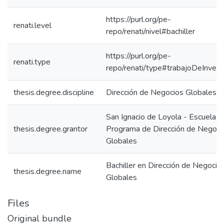
https://purl.org/pe-
renati.level
repo/renati/nivel#bachiller
https://purl.org/pe-
renati.type
repo/renati/type#trabajoDeInvest
thesis.degree.discipline
Dirección de Negocios Globales
San Ignacio de Loyola - Escuela IS
thesis.degree.grantor
Programa de Dirección de Negoci
Globales
Bachiller en Dirección de Negocio
thesis.degree.name
Globales
Files
Original bundle