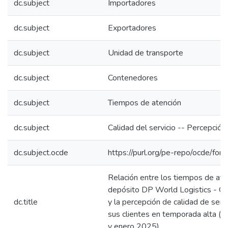
dc.subject
Importadores
dc.subject
Exportadores
dc.subject
Unidad de transporte
dc.subject
Contenedores
dc.subject
Tiempos de atención
dc.subject
Calidad del servicio -- Percepción
dc.subject.ocde
https://purl.org/pe-repo/ocde/for
Relación entre los tiempos de ate
depósito DP World Logistics - G
dc.title
y la percepción de calidad de serv
sus clientes en temporada alta (j
y enero 2025).