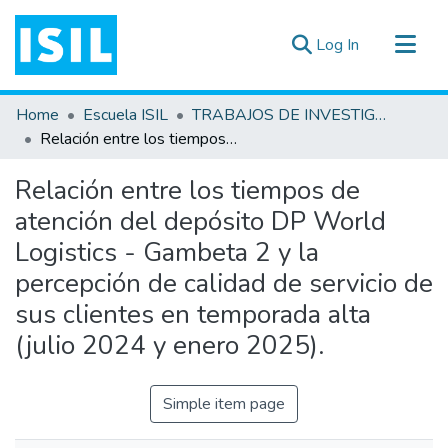
(current)
Log In
All of DSpace
Home
Escuela ISIL
TRABAJOS DE INVESTIGACIÓN
Statistics
Relación entre los tiempos de atención del depósito DP World Logistics - Gambeta 2 y la percepción de calidad de servicio de sus clientes en temporada alta (julio 2024 y enero 2025).
Estadísticas Externas
Relación entre los tiempos de
Documentos ▾
atención del depósito DP World
Logistics - Gambeta 2 y la
percepción de calidad de servicio de
sus clientes en temporada alta
(julio 2024 y enero 2025).
Simple item page