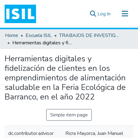
(current)
Log In
All of DSpace
Home
Escuela ISIL
TRABAJOS DE INVESTIGACIÓN
Statistics
Herramientas digitales y fidelización de clientes en los emprendimientos de alimentación saludable en la Feria Ecológica de Barranco, en el año 2022
Estadísticas Externas
Herramientas digitales y
Documentos ▾
fidelización de clientes en los
emprendimientos de alimentación
saludable en la Feria Ecológica de
Barranco, en el año 2022
Simple item page
dc.contributor.advisor
Ricra Mayorca, Juan Manuel