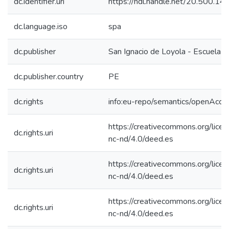
dc.identifier.uri
https://hdl.handle.net/20.500.1
dc.language.iso
spa
dc.publisher
San Ignacio de Loyola - Escuela I
dc.publisher.country
PE
dc.rights
info:eu-repo/semantics/openAcce
https://creativecommons.org/lice
dc.rights.uri
nc-nd/4.0/deed.es
https://creativecommons.org/lice
dc.rights.uri
nc-nd/4.0/deed.es
https://creativecommons.org/lice
dc.rights.uri
nc-nd/4.0/deed.es