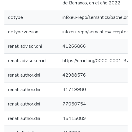
de Barranco, en el año 2022
dc.type
info:eu-repo/semantics/bachelorT
dc.type.version
info:eu-repo/semantics/acceptedV
renati.advisor.dni
41266866
renati.advisor.orcid
https://orcid.org/0000-0001-8
renati.author.dni
42988576
renati.author.dni
41719980
renati.author.dni
77050754
renati.author.dni
45415089