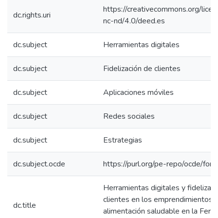
https://creativecommons.org/lice
dc.rights.uri
nc-nd/4.0/deed.es
dc.subject
Herramientas digitales
dc.subject
Fidelización de clientes
dc.subject
Aplicaciones móviles
dc.subject
Redes sociales
dc.subject
Estrategias
dc.subject.ocde
https://purl.org/pe-repo/ocde/for
Herramientas digitales y fidelizac
clientes en los emprendimientos 
dc.title
alimentación saludable en la Feria