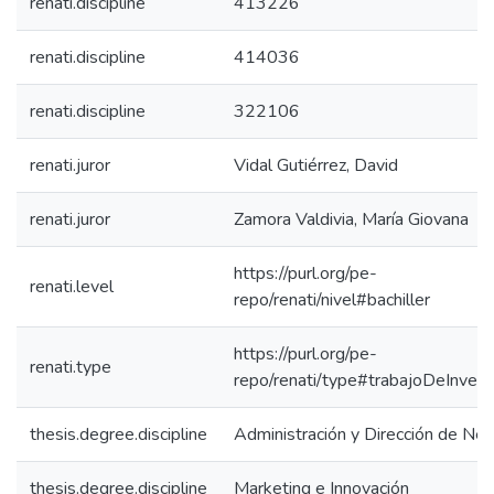
renati.discipline
413226
renati.discipline
414036
renati.discipline
322106
renati.juror
Vidal Gutiérrez, David
renati.juror
Zamora Valdivia, María Giovana
https://purl.org/pe-
renati.level
repo/renati/nivel#bachiller
https://purl.org/pe-
renati.type
repo/renati/type#trabajoDeInvest
thesis.degree.discipline
Administración y Dirección de Ne
thesis.degree.discipline
Marketing e Innovación