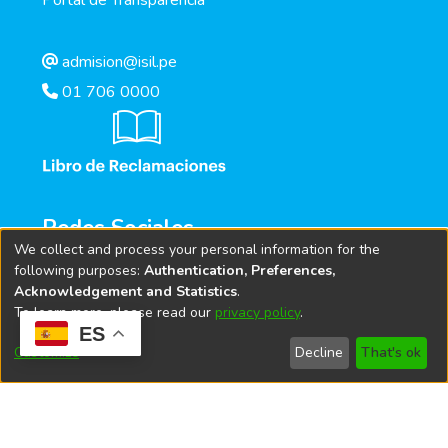
Portal de Transparencia
admision@isil.pe
01 706 0000
Redes Sociales
We collect and process your personal information for the
following purposes:
Authentication, Preferences,
Acknowledgement and Statistics
.
To learn more, please read our
privacy policy
.
ES
Customize
Decline
That's ok