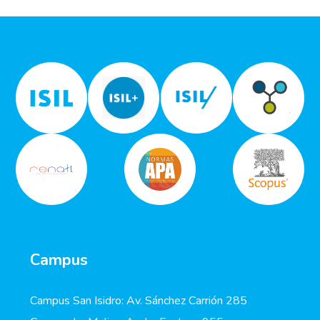
Campus
Campus San Isidro: Av. Sánchez Carrión 285