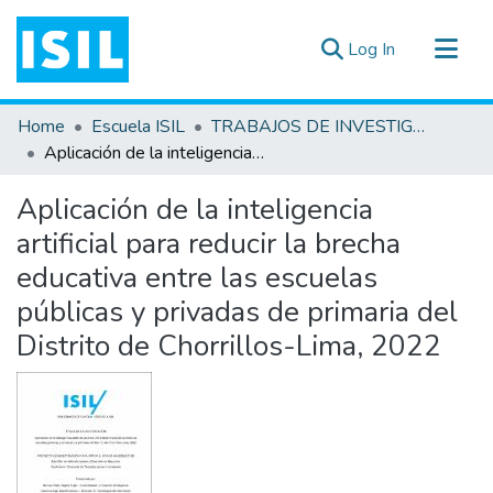
(current)
Log In
All of DSpace
Home
Escuela ISIL
TRABAJOS DE INVESTIGACIÓN
Statistics
Aplicación de la inteligencia artificial para reducir la brecha educativa entre las escuelas públicas y privadas de primaria del Distrito de Chorrillos-Lima, 2022
Estadísticas Externas
Aplicación de la inteligencia
Documentos ▾
artificial para reducir la brecha
educativa entre las escuelas
públicas y privadas de primaria del
Distrito de Chorrillos-Lima, 2022