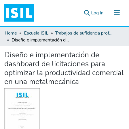
(current)
Log In
All of DSpace
Home
Escuela ISIL
Trabajos de suficiencia profesional
Statistics
Diseño e implementación de dashboard de licitaciones para optimizar la productividad comercial en una metalmecánica
Estadísticas Externas
Diseño e implementación de
Documentos ▾
dashboard de licitaciones para
optimizar la productividad comercial
en una metalmecánica