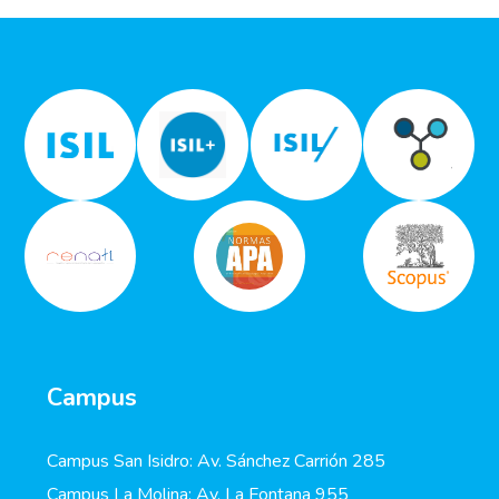
Campus
Campus San Isidro: Av. Sánchez Carrión 285
Campus La Molina: Av. La Fontana 955