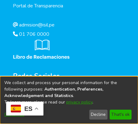
Portal de Transparencia
admision@isil.pe
01 706 0000
Redes Sociales
We collect and process your personal information for the
following purposes:
Authentication, Preferences,
Acknowledgement and Statistics
.
To learn more, please read our
privacy policy
.
ES
Customize
Decline
That's ok