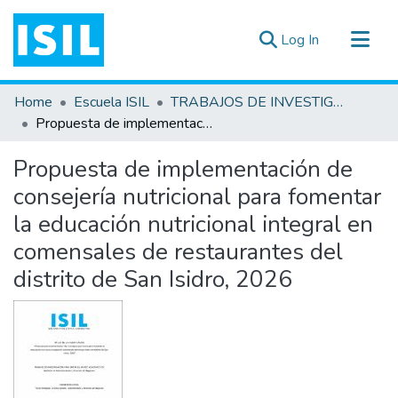
(current)
Log In
All of DSpace
Home
Escuela ISIL
TRABAJOS DE INVESTIGACIÓN
Statistics
Propuesta de implementación de consejería nutricional para fomentar la educación nutricional integral en comensales de restaurantes del distrito de San Isidro, 2026
Estadísticas Externas
Propuesta de implementación de
Documentos ▾
consejería nutricional para fomentar
la educación nutricional integral en
comensales de restaurantes del
distrito de San Isidro, 2026