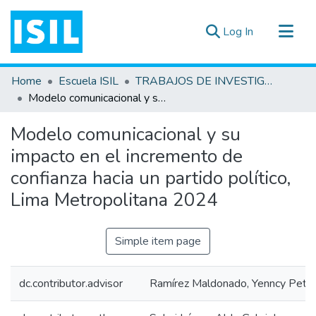
(current)
Log In
All of DSpace
Home
Escuela ISIL
TRABAJOS DE INVESTIGACIÓN
Statistics
Modelo comunicacional y su impacto en el incremento de confianza hacia un partido político, Lima Metropolitana 2024
Estadísticas Externas
Modelo comunicacional y su
Documentos ▾
impacto en el incremento de
confianza hacia un partido político,
Lima Metropolitana 2024
Simple item page
dc.contributor.advisor
Ramírez Maldonado, Yenncy Petro