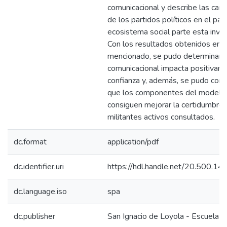
comunicacional y describe las carac
de los partidos políticos en el paí
ecosistema social parte esta inves
Con los resultados obtenidos en 
mencionado, se pudo determinar 
comunicacional impacta positivame
confianza y, además, se pudo com
que los componentes del modelo 
consiguen mejorar la certidumbre 
militantes activos consultados.
dc.format
application/pdf
dc.identifier.uri
https://hdl.handle.net/20.500.1
dc.language.iso
spa
dc.publisher
San Ignacio de Loyola - Escuela I