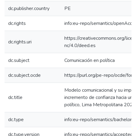
dc.publisher.country
PE
dc.rights
info:eu-repo/semantics/openAcce
https://creativecommons.org/lice
dc.rights.uri
nc/4.0/deed.es
dc.subject
Comunicación en política
dc.subject.ocde
https://purl.org/pe-repo/ocde/for
Modelo comunicacional y su impac
dc.title
incremento de confianza hacia un 
político, Lima Metropolitana 2024
dc.type
info:eu-repo/semantics/bachelorT
dc.type.version
info:eu-repo/semantics/acceptedV