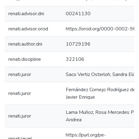
renati.advisor.dni
00241130
renati.advisor.orcid
https://orcid.org/0000-0002-9
renati.author.dni
10729196
renati.discipline
322106
renati.juror
Saco Vertiz Osterloh, Sandra Eliz
Fernández Cornejo Rodríguez del V
renati.juror
Javier Enrique
Lama Muñoz, Rosa Mercedes Patr
renati.juror
Andrea
https://purl.org/pe-
renati.level