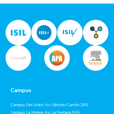
Campus
Campus San Isidro: Av. Sánchez Carrión 285
Campus La Molina: Av. La Fontana 955