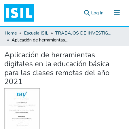
(current)
Log In
All of DSpace
Home
Escuela ISIL
TRABAJOS DE INVESTIGACIÓN
Statistics
Aplicación de herramientas digitales en la educación básica para las clases remotas del año 2021
Estadísticas Externas
Aplicación de herramientas
Documentos ▾
digitales en la educación básica
para las clases remotas del año
2021