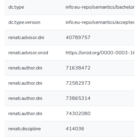
dc.type
info:eu-repo/semantics/bachelorT
dc.type.version
info:eu-repo/semantics/acceptedV
renati.advisor.dni
40789757
renati.advisor.orcid
https://orcid.org/0000-0003-1
renati.author.dni
71638472
renati.author.dni
72582973
renati.author.dni
73865314
renati.author.dni
74302080
renati.discipline
414036