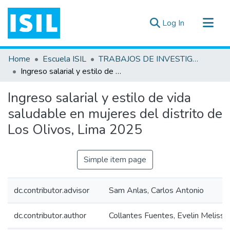
(current)
Log In
All of DSpace
Home
Escuela ISIL
TRABAJOS DE INVESTIGACIÓN
Statistics
Ingreso salarial y estilo de vida saludable en mujeres del distrito de Los Olivos, Lima 2025
Estadísticas Externas
Ingreso salarial y estilo de vida
Documentos ▾
saludable en mujeres del distrito de
Los Olivos, Lima 2025
Simple item page
dc.contributor.advisor
Sam Anlas, Carlos Antonio
dc.contributor.author
Collantes Fuentes, Evelin Melissa