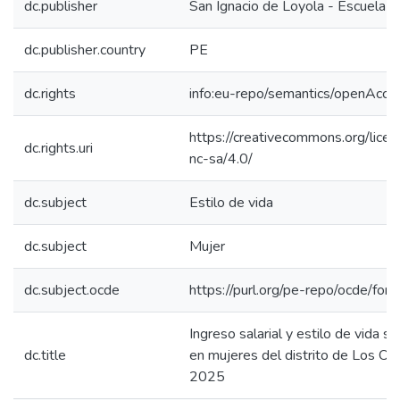
dc.publisher
San Ignacio de Loyola - Escuela I
dc.publisher.country
PE
dc.rights
info:eu-repo/semantics/openAcce
https://creativecommons.org/lice
dc.rights.uri
nc-sa/4.0/
dc.subject
Estilo de vida
dc.subject
Mujer
dc.subject.ocde
https://purl.org/pe-repo/ocde/for
Ingreso salarial y estilo de vida s
dc.title
en mujeres del distrito de Los Oli
2025