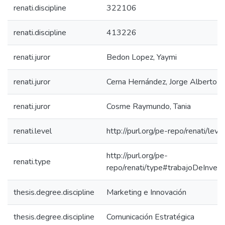
renati.discipline
322106
renati.discipline
413226
renati.juror
Bedon Lopez, Yaymi
renati.juror
Cerna Hernández, Jorge Alberto
renati.juror
Cosme Raymundo, Tania
renati.level
http://purl.org/pe-repo/renati/leve
http://purl.org/pe-
renati.type
repo/renati/type#trabajoDeInvest
thesis.degree.discipline
Marketing e Innovación
thesis.degree.discipline
Comunicación Estratégica