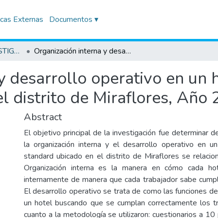
icas Externas
Documentos ▾
TRABAJOS DE INVESTIGACIÓN
Organización interna y desarrollo operativo en un hotel de categoría standard ubicado en el distrito de Miraflores, Año 2022
y desarrollo operativo en un 
l distrito de Miraflores, Año
Abstract
El objetivo principal de la investigación fue determinar 
la organización interna y el desarrollo operativo en u
standard ubicado en el distrito de Miraflores se relaci
Organización interna es la manera en cómo cada hot
internamente de manera que cada trabajador sabe cumpli
El desarrollo operativo se trata de como las funciones d
un hotel buscando que se cumplan correctamente los tr
cuanto a la metodología se utilizaron: cuestionarios a 10