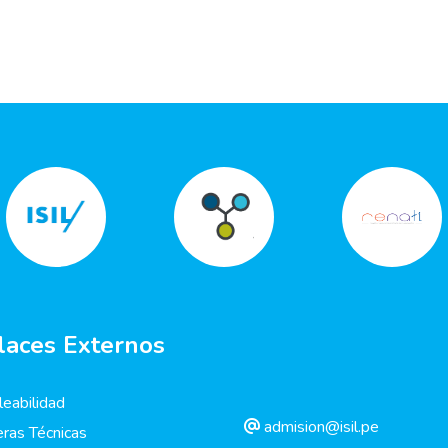
laces Externos
eabilidad
admision@isil.pe
eras Técnicas