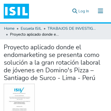
(current)
Log In
All of DSpace
Home
Escuela ISIL
TRABAJOS DE INVESTIGACIÓN
Statistics
Proyecto aplicado donde el endomarketing se presenta como solución a la gran rotación laboral de jóvenes en Domino's Pizza – Santiago de Surco - Lima - Perú
Estadísticas Externas
Proyecto aplicado donde el
Documentos ▾
endomarketing se presenta como
solución a la gran rotación laboral
de jóvenes en Domino's Pizza –
Santiago de Surco - Lima - Perú