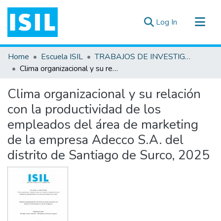
(current)
Log In
All of DSpace
Home
Escuela ISIL
TRABAJOS DE INVESTIGACIÓN
Statistics
Clima organizacional y su relación con la productividad de los empleados del área de marketing de la empresa Adecco S.A. del distrito de Santiago de Surco, 2025
Estadísticas Externas
Clima organizacional y su relación
Documentos ▾
con la productividad de los
empleados del área de marketing
de la empresa Adecco S.A. del
distrito de Santiago de Surco, 2025