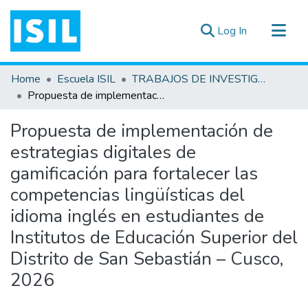
(current)
Log In
All of DSpace
Home
Escuela ISIL
TRABAJOS DE INVESTIGACIÓN
Statistics
Propuesta de implementación de estrategias digitales de gamificación para fortalecer las competencias lingüísticas del idioma inglés en estudiantes de Institutos de Educación Superior del Distrito de San Sebastián – Cusco, 2026
Estadísticas Externas
Propuesta de implementación de
Documentos ▾
estrategias digitales de
gamificación para fortalecer las
competencias lingüísticas del
idioma inglés en estudiantes de
Institutos de Educación Superior del
Distrito de San Sebastián – Cusco,
2026