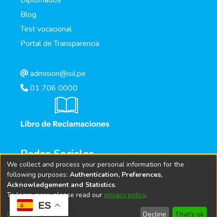
Diplomados
Blog
Test vocacional
Portal de Transparencia
admision@isil.pe
01 706 0000
Redes Sociales
We collect and process your personal information for the
following purposes:
Authentication, Preferences,
Acknowledgement and Statistics
.
To learn more, please read our
privacy policy
.
ES
Customize
Decline
That's ok