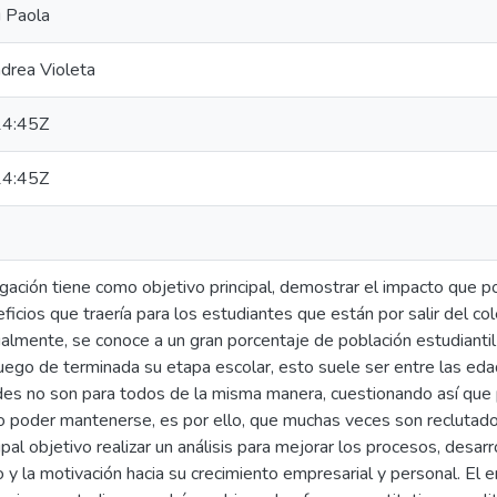
i Paola
drea Violeta
4:45Z
4:45Z
gación tiene como objetivo principal, demostrar el impacto que 
eficios que traería para los estudiantes que están por salir del c
almente, se conoce a un gran porcentaje de población estudiantil 
luego de terminada su etapa escolar, esto suele ser entre las ed
des no son para todos de la misma manera, cuestionando así que p
 o poder mantenerse, es por ello, que muchas veces son reclutados
pal objetivo realizar un análisis para mejorar los procesos, desar
o y la motivación hacia su crecimiento empresarial y personal. El 