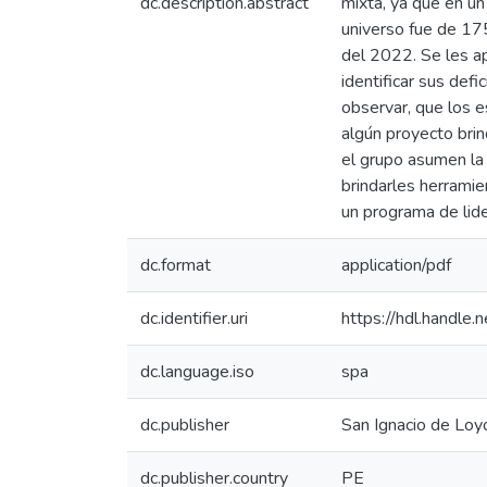
dc.description.abstract
mixta, ya que en un
universo fue de 17
del 2022. Se les ap
identificar sus def
observar, que los e
algún proyecto brin
el grupo asumen la 
brindarles herramie
un programa de lide
dc.format
application/pdf
dc.identifier.uri
https://hdl.handl
dc.language.iso
spa
dc.publisher
San Ignacio de Loyo
dc.publisher.country
PE