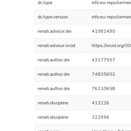
dc.type
info:eu-repo/seman
dc.type.version
info:eu-repo/seman
renati.advisor.dni
41981490
renati.advisor.orcid
https://orcid.or
renati.author.dni
43177557
renati.author.dni
74835602
renati.author.dni
76210658
renati.discipline
413226
renati.discipline
322996