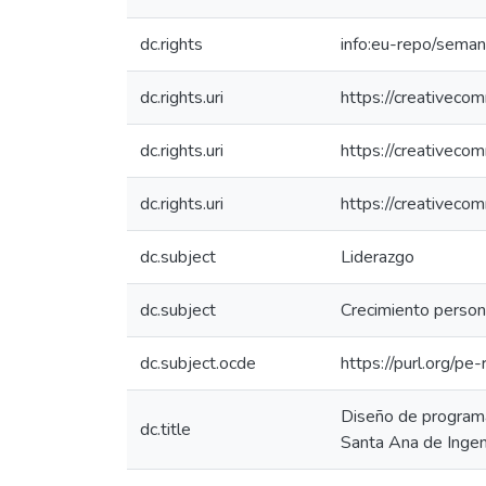
dc.rights
info:eu-repo/sema
dc.rights.uri
https://creativeco
dc.rights.uri
https://creativeco
dc.rights.uri
https://creativeco
dc.subject
Liderazgo
dc.subject
Crecimiento person
dc.subject.ocde
https://purl.org/p
Diseño de programa 
dc.title
Santa Ana de Ingen