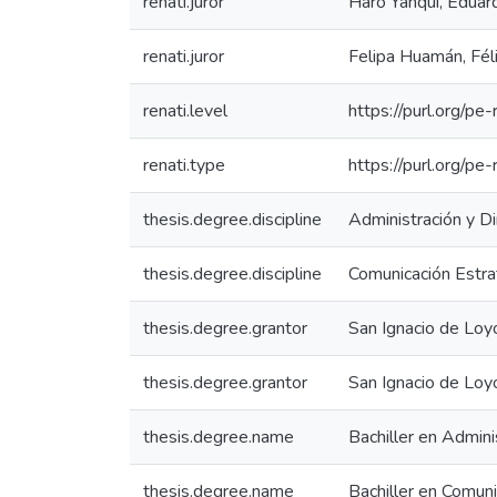
renati.juror
Haro Yanqui, Eduar
renati.juror
Felipa Huamán, Fél
renati.level
https://purl.org/pe-
renati.type
https://purl.org/pe
thesis.degree.discipline
Administración y D
thesis.degree.discipline
Comunicación Estra
thesis.degree.grantor
San Ignacio de Loy
thesis.degree.grantor
San Ignacio de Loy
thesis.degree.name
Bachiller en Admini
thesis.degree.name
Bachiller en Comuni