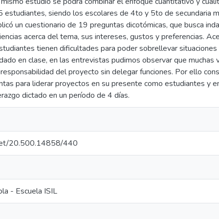
 mismo estudio se podrá combinar el enfoque cuantitativo y cualit
5 estudiantes, siendo los escolares de 4to y 5to de secundaria m
licó un cuestionario de 19 preguntas dicotómicas, que busca ind
iciencias acerca del tema, sus intereses, gustos y preferencias. 
studiantes tienen dificultades para poder sobrellevar situaciones 
dado en clase, en las entrevistas pudimos observar que muchas v
responsabilidad del proyecto sin delegar funciones. Por ello con
ntas para liderar proyectos en su presente como estudiantes y e
razgo dictado en un período de 4 días.
e.net/20.500.14858/440
la - Escuela ISIL