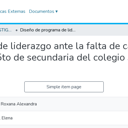
icas Externas
Documentos ▾
TRABAJOS DE INVESTIGACIÓN
Diseño de programa de liderazgo ante la falta de capacitación para estudiantes de 4to y 5to de secundaria del colegio Santa Ana de Ingeniería. Año 2022
 liderazgo ante la falta de c
5to de secundaria del colegi
Simple item page
o, Roxana Alexandra
l Elena