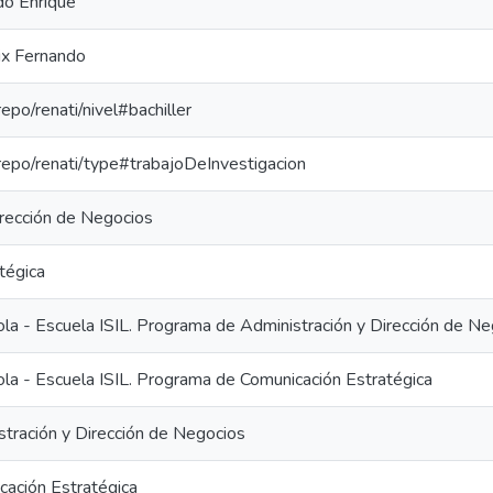
do Enrique
ix Fernando
repo/renati/nivel#bachiller
-repo/renati/type#trabajoDeInvestigacion
irección de Negocios
tégica
ola - Escuela ISIL. Programa de Administración y Dirección de N
ola - Escuela ISIL. Programa de Comunicación Estratégica
stración y Dirección de Negocios
cación Estratégica