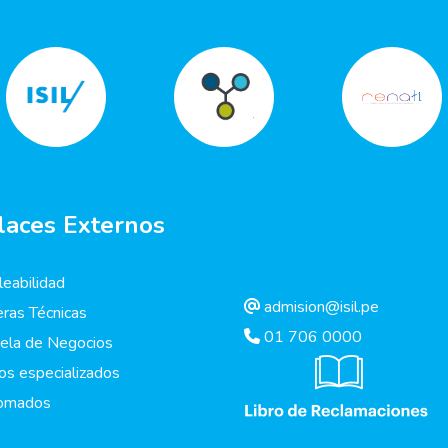
laces Externos
eabilidad
admision@isil.pe
eras Técnicas
01 706 0000
ela de Negocios
os especializados
lomados