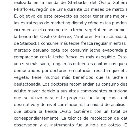
realizada en la tienda de Starbucks del Óvalo Gutiérr
Miraflores, región de Lima durante los meses de marzo a
El objetivo de este proyecto es poder tener una mejor g
las estrategias de marketing digital y cómo estas pueden l
incrementar el consumo de la leche vegetal en las bebida
la tienda del Óvalo Gutiérrez, Miraflores En la actualidad
de Starbucks consume más leche fresca regular mientras
mercado peruano opta por consumir leche evaporada p
comparación con la leche fresca, es más asequible. Esto
uno sea más sano, tenga más nutrientes o vitaminas que 
demostrados por doctores en nutrición, resaltan que el
vegetal tiene muchos más beneficios que la leche e
deslactosada. Los doctores recomiendan su consumo des
adulto mayor debido a sus altos componentes nutricion
que se utilizó para este proyecto fue la aplicada, en
descriptivo y de nivel correlacional. La unidad de análisis
que labora la tienda Óvalo Gutiérrez con un total 
correspondientemente. La técnica de recolección de da
observación y el instrumento fue la hoja de cotejo. 