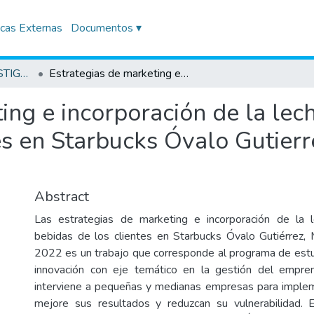
icas Externas
Documentos ▾
TRABAJOS DE INVESTIGACIÓN
Estrategias de marketing e incorporación de la leche vegetal a las bebidas de los clientes en Starbucks Óvalo Gutierrez, Miraflores en el año 2022
ing e incorporación de la lech
es en Starbucks Óvalo Gutierre
Abstract
Las estrategias de marketing e incorporación de la 
bebidas de los clientes en Starbucks Óvalo Gutiérrez, 
2022 es un trabajo que corresponde al programa de est
innovación con eje temático en la gestión del empr
interviene a pequeñas y medianas empresas para imple
mejore sus resultados y reduzcan su vulnerabilidad. E