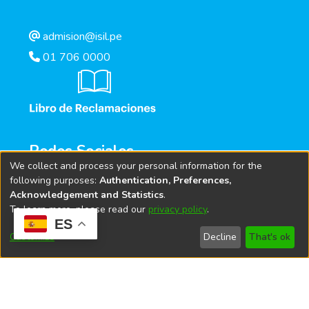
admision@isil.pe
01 706 0000
Redes Sociales
We collect and process your personal information for the
following purposes:
Authentication, Preferences,
Acknowledgement and Statistics
.
To learn more, please read our
privacy policy
.
ES
Customize
Decline
That's ok