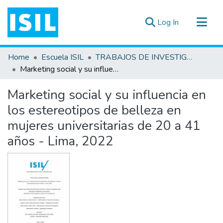
(current)
Log In
All of DSpace
Home
Escuela ISIL
TRABAJOS DE INVESTIGACIÓN
Statistics
Marketing social y su influencia en los estereotipos de belleza en mujeres universitarias de 20 a 41 años - Lima, 2022
Estadísticas Externas
Marketing social y su influencia en
Documentos ▾
los estereotipos de belleza en
mujeres universitarias de 20 a 41
años - Lima, 2022