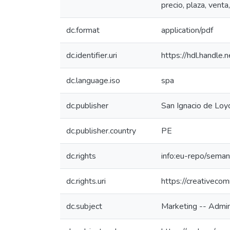
precio, plaza, venta
dc.format
application/pdf
dc.identifier.uri
https://hdl.handl
dc.language.iso
spa
dc.publisher
San Ignacio de Loyo
dc.publisher.country
PE
dc.rights
info:eu-repo/sema
dc.rights.uri
https://creativeco
dc.subject
Marketing -- Admin