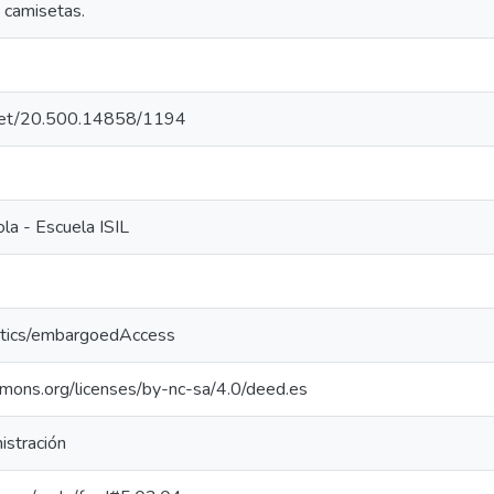
, camisetas.
e.net/20.500.14858/1194
la - Escuela ISIL
ntics/embargoedAccess
mmons.org/licenses/by-nc-sa/4.0/deed.es
istración