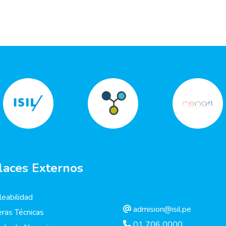
laces Externos
eabilidad
admision@isil.pe
eras Técnicas
01 706 0000