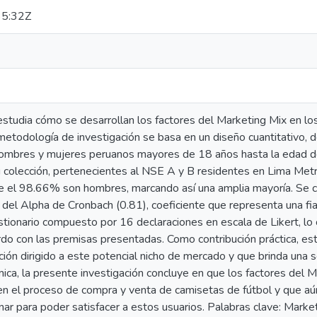
5:32Z
estudia cómo se desarrollan los factores del Marketing Mix en lo
metodología de investigación se basa en un diseño cuantitativo, d
ombres y mujeres peruanos mayores de 18 años hasta la edad d
 colección, pertenecientes al NSE A y B residentes en Lima Metr
 el 98.66% son hombres, marcando así una amplia mayoría. Se calc
del Alpha de Cronbach (0.81), coeficiente que representa una fia
stionario compuesto por 16 declaraciones en escala de Likert, lo c
do con las premisas presentadas. Como contribución práctica, est
ión dirigido a este potencial nicho de mercado y que brinda una
ica, la presente investigación concluye en que los factores del M
 en el proceso de compra y venta de camisetas de fútbol y que 
nar para poder satisfacer a estos usuarios. Palabras clave: Market