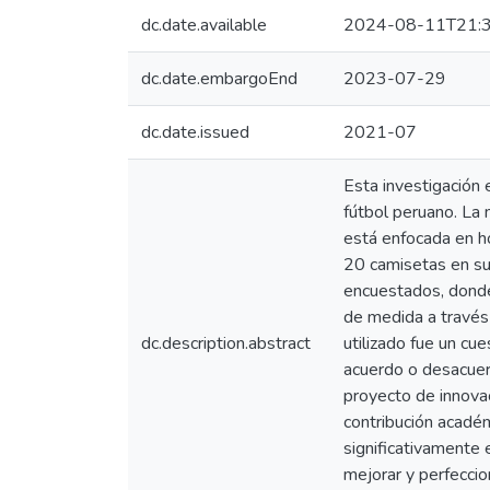
dc.date.available
2024-08-11T21:3
dc.date.embargoEnd
2023-07-29
dc.date.issued
2021-07
Esta investigación 
fútbol peruano. La 
está enfocada en h
20 camisetas en su
encuestados, donde
de medida a través 
dc.description.abstract
utilizado fue un cue
acuerdo o desacuer
proyecto de innovac
contribución académ
significativamente
mejorar y perfeccio