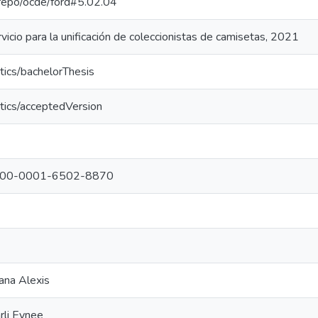
e-repo/ocde/ford#5.02.04
rvicio para la unificación de coleccionistas de camisetas, 2021
tics/bachelorThesis
tics/acceptedVersion
g/0000-0001-6502-8870
iana Alexis
rli Eynee