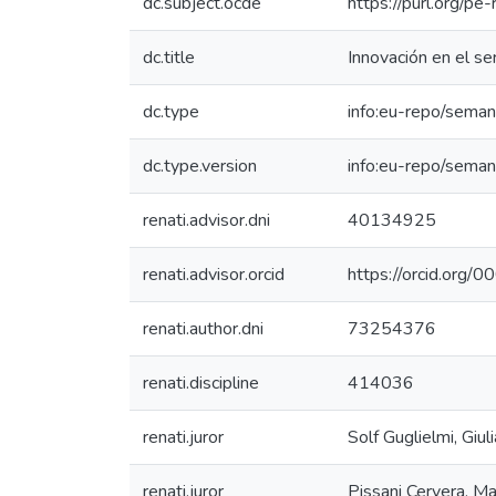
dc.subject.ocde
https://purl.org/p
dc.title
Innovación en el se
dc.type
info:eu-repo/seman
dc.type.version
info:eu-repo/seman
renati.advisor.dni
40134925
renati.advisor.orcid
https://orcid.or
renati.author.dni
73254376
renati.discipline
414036
renati.juror
Solf Guglielmi, Giul
renati.juror
Pissani Cervera, Ma