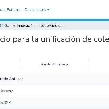
icas Externas
Documentos ▾
TRABAJOS DE INVESTIGACIÓN
Innovación en el servicio para la unificación de coleccionistas de camisetas, 2021
cio para la unificación de col
Simple item page
lfredo Antenor
r Jeremy
5:32Z