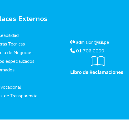
laces Externos
eabilidad
admision@isil.pe
eras Técnicas
01 706 0000
ela de Negocios
os especializados
lomados
 vocacional
al de Transparencia