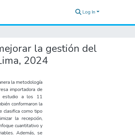
Log In
ejorar la gestión del
Lima, 2024
anera la metodología
resa importadora de
e estudio a los 11
mbién conformaron la
 clasifica como tipo
mizar la recepción,
nfoque cuantitativo y
ariables. Además, se