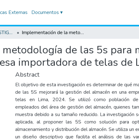
icas Externas
Documentos ▾
TRABAJOS DE INVESTIGACIÓN
Implementación de la metodología de las 5s para mejorar la gestión del almacén en una empresa importadora de telas de Lima, 2024
metodología de las 5s para m
sa importadora de telas de 
Abstract
El objetivo de esta investigación es determinar de qué m
de las 5S mejorará la gestión del almacén en una emp
telas en Lima, 2024. Se utilizó como población d
empleados del área de gestión del almacén, quienes ta
muestra debido a su tamaño reducido. La investigación se
aplicada, al proponer las 5S como solución para opti
almacenamiento y distribución del almacén. Se utiliza un e
un diseño descriptivo que facilita el análisis de las v