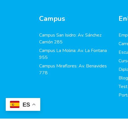
Campus
En
Campus San Isidro: Av. Sánchez
Empl
Carrión 285
Carr
Campus La Molina: Av. La Fontana
Escu
955
Curs
Campus Miraflores: Av. Benavides
Dip
778
Blog
Test
Port
ES