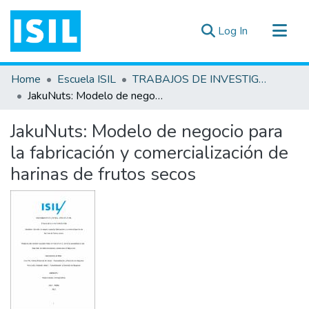
(current)
Log In
All of DSpace
Home
Escuela ISIL
TRABAJOS DE INVESTIGACIÓN
Statistics
JakuNuts: Modelo de negocio para la fabricación y comercialización de harinas de frutos secos
Estadísticas Externas
JakuNuts: Modelo de negocio para
Documentos ▾
la fabricación y comercialización de
harinas de frutos secos