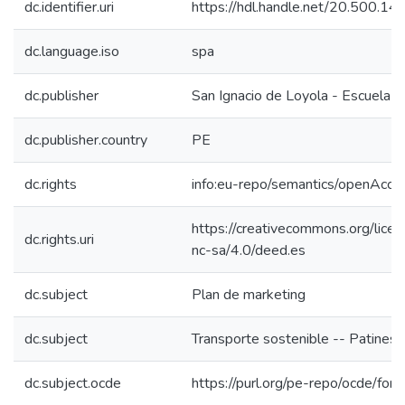
dc.identifier.uri
https://hdl.handle.net/20.500.1
dc.language.iso
spa
dc.publisher
San Ignacio de Loyola - Escuela I
dc.publisher.country
PE
dc.rights
info:eu-repo/semantics/openAcce
https://creativecommons.org/lice
dc.rights.uri
nc-sa/4.0/deed.es
dc.subject
Plan de marketing
dc.subject
Transporte sostenible -- Patines
dc.subject.ocde
https://purl.org/pe-repo/ocde/for