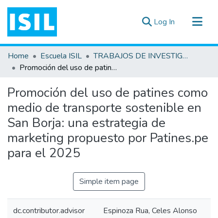
(current)
Log In
All of DSpace
Home
Escuela ISIL
TRABAJOS DE INVESTIGACIÓN
Statistics
Promoción del uso de patines como medio de transporte sostenible en San Borja: una estrategia de marketing propuesto por Patines.pe para el 2025
Estadísticas Externas
Promoción del uso de patines como
Documentos ▾
medio de transporte sostenible en
San Borja: una estrategia de
marketing propuesto por Patines.pe
para el 2025
Simple item page
dc.contributor.advisor
Espinoza Rua, Celes Alonso