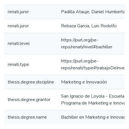
renati.juror
Padilla Atauje, Daniel Humberto
renati.juror
Rebaza Garcia, Luis Rodolfo
https://purl.org/pe-
renati.level
repo/renati/nivel#bachiller
https://purl.org/pe-
renati.type
repo/renati/type#trabajoDeInvest
thesis.degree.discipline
Marketing e Innovación
San Ignacio de Loyola - Escuela IS
thesis.degree.grantor
Programa de Marketing e Innovac
thesis.degree.name
Bachiller en Marketing e Innovaci