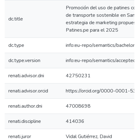
Promoción del uso de patines co
de transporte sostenible en San B
dc.title
estrategia de marketing propuest
Patines.pe para el 2025
dc.type
info:eu-repo/semantics/bachelorT
dc.type.version
info:eu-repo/semantics/acceptedV
renati.advisor.dni
42750231
renati.advisor.orcid
https://orcid.org/0000-0001-5
renati.author.dni
47008698
renati.discipline
414036
renati.juror
Vidal Gutiérrez, David