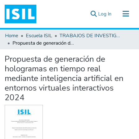
(current)
Log In
All of DSpace
Home
Escuela ISIL
TRABAJOS DE INVESTIGACIÓN
Statistics
Propuesta de generación de hologramas en tiempo real mediante inteligencia artificial en entornos virtuales interactivos 2024
Estadísticas Externas
Propuesta de generación de
Documentos ▾
hologramas en tiempo real
mediante inteligencia artificial en
entornos virtuales interactivos
2024