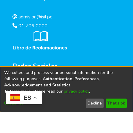
admision@isil.pe
01 706 0000
Redes Sociales
We collect and process your personal information for the
following purposes:
Authentication, Preferences,
Acknowledgement and Statistics
.
To learn more, please read our
privacy policy
.
ES
Customize
Decline
That's ok