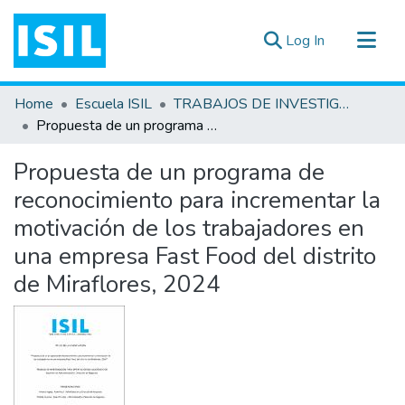
(current)
Log In
All of DSpace
Home
Escuela ISIL
TRABAJOS DE INVESTIGACIÓN
Statistics
Propuesta de un programa de reconocimiento para incrementar la motivación de los trabajadores en una empresa Fast Food del distrito de Miraflores, 2024
Estadísticas Externas
Propuesta de un programa de
Documentos ▾
reconocimiento para incrementar la
motivación de los trabajadores en
una empresa Fast Food del distrito
de Miraflores, 2024