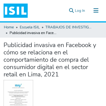
(current)
Log In
All of DSpace
Home
Escuela ISIL
TRABAJOS DE INVESTIGACIÓN
Statistics
Publicidad invasiva en Facebook y cómo se relaciona en el comportamiento de compra del consumidor digital en el sector retail en Lima, 2021
Estadísticas Externas
Publicidad invasiva en Facebook y
Documentos ▾
cómo se relaciona en el
comportamiento de compra del
consumidor digital en el sector
retail en Lima, 2021