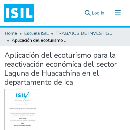
(current)
Log In
All of DSpace
Home
Escuela ISIL
TRABAJOS DE INVESTIGACIÓN
Statistics
Aplicación del ecoturismo para la reactivación económica del sector Laguna de Huacachina en el departamento de Ica
Estadísticas Externas
Aplicación del ecoturismo para la
Documentos ▾
reactivación económica del sector
Laguna de Huacachina en el
departamento de Ica