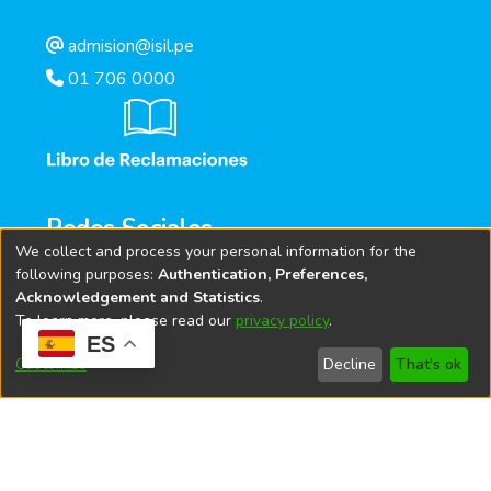
admision@isil.pe
01 706 0000
Redes Sociales
We collect and process your personal information for the
following purposes:
Authentication, Preferences,
Acknowledgement and Statistics
.
To learn more, please read our
privacy policy
.
ES
Customize
Decline
That's ok