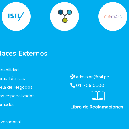
laces Externos
eabilidad
admision@isil.pe
eras Técnicas
01 706 0000
ela de Negocios
os especializados
lomados
 vocacional