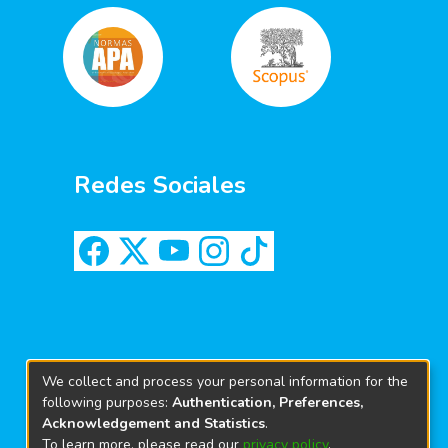
Redes Sociales
We collect and process your personal information for the
following purposes:
Authentication, Preferences,
Acknowledgement and Statistics
.
To learn more, please read our
privacy policy
.