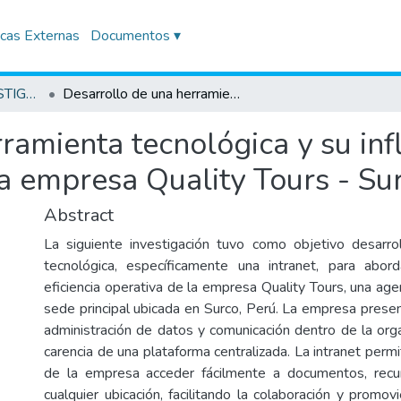
icas Externas
Documentos ▾
TRABAJOS DE INVESTIGACIÓN
Desarrollo de una herramienta tecnológica y su influencia en la eficiencia laboral de la empresa Quality Tours - Surco, 2024
ramienta tecnológica y su inf
 la empresa Quality Tours - Su
Abstract
La siguiente investigación tuvo como objetivo desarro
tecnológica, específicamente una intranet, para abor
eficiencia operativa de la empresa Quality Tours, una age
sede principal ubicada en Surco, Perú. La empresa presen
administración de datos y comunicación dentro de la orga
carencia de una plataforma centralizada. La intranet perm
de la empresa acceder fácilmente a documentos, rec
cualquier ubicación, facilitando la colaboración y promo