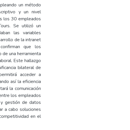
 empleando un método
criptivo y un nivel
dos los 30 empleados
urs. Se utilizó un
aban las variables
rrollo de la intranet
 confirman que los
lo de una herramienta
boral. Este hallazgo
icancia bilateral de
permitirá acceder a
ndo así la eficiencia
itará la comunicación
n entre los empleados
a y gestión de datos
var a cabo soluciones
 competitividad en el