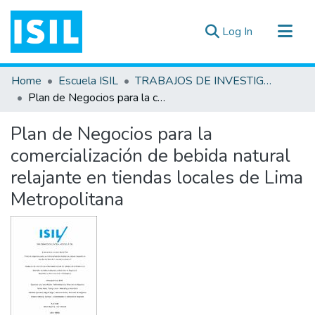
(current)
Log In
All of DSpace
Home
Escuela ISIL
TRABAJOS DE INVESTIGACIÓN
Statistics
Plan de Negocios para la comercialización de bebida natural relajante en tiendas locales de Lima Metropolitana
Estadísticas Externas
Plan de Negocios para la
Documentos ▾
comercialización de bebida natural
relajante en tiendas locales de Lima
Metropolitana