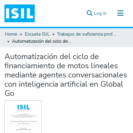
(current)
Log In
All of DSpace
Home
Escuela ISIL
Trabajos de suficiencia profesional
Statistics
Automatización del ciclo de financiamiento de motos lineales mediante agentes conversacionales con inteligencia artificial en Global Go
Estadísticas Externas
Automatización del ciclo de
Documentos ▾
financiamiento de motos lineales
mediante agentes conversacionales
con inteligencia artificial en Global
Go