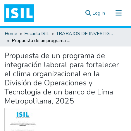
(current)
Log In
All of DSpace
Home
Escuela ISIL
TRABAJOS DE INVESTIGACIÓN
Statistics
Propuesta de un programa de integración laboral para fortalecer el clima organizacional en la División de Operaciones y Tecnología de un banco de Lima Metropolitana, 2025
Estadísticas Externas
Propuesta de un programa de
Documentos ▾
integración laboral para fortalecer
el clima organizacional en la
División de Operaciones y
Tecnología de un banco de Lima
Metropolitana, 2025