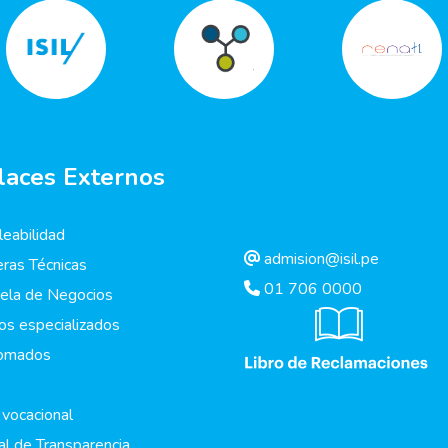
laces Externos
eabilidad
admision@isil.pe
eras Técnicas
01 706 0000
ela de Negocios
os especializados
lomados
 vocacional
al de Transparencia