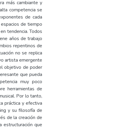
tra más cambiante y
a alta competencia se
exponentes de cada
r espacios de tiempo
a en tendencia. Todos
iene años de trabajo
ambios repentinos de
tuación no se replica
vo artista emergente
el objetivo de poder
nteresante que pueda
petencia muy poco
bre herramientas de
usical. Por lo tanto,
a práctica y efectiva
ng y su filosofía de
és de la creación de
a estructuración que