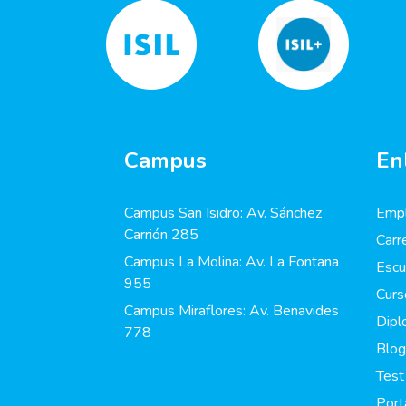
Campus
En
Campus San Isidro: Av. Sánchez
Empl
Carrión 285
Carr
Campus La Molina: Av. La Fontana
Escu
955
Curs
Campus Miraflores: Av. Benavides
Dip
778
Blog
Test
Port