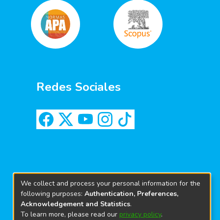
Redes Sociales
We collect and process your personal information for the
following purposes:
Authentication, Preferences,
Acknowledgement and Statistics
.
To learn more, please read our
privacy policy
.