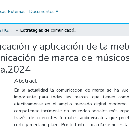
icas Externas
Documentos ▾
TRABAJOS DE INVESTIGACIÓN
Estrategias de comunicación y aplicación de la metodología design thinking para la comunicación de marca de músicos emergentes del género Indie Pop. Lima,2024
cación y aplicación de la me
unicación de marca de músico
ma,2024
Abstract
En la actualidad la comunicación de marca se ha vue
importante para todas las marcas que tienen como
efectivamente en el amplio mercado digital moderno
competencia fácilmente en las redes sociales más imp
través de diferentes formatos audiovisuales que prue
corto y mediano plazo. Por lo tanto, cada día se necesit