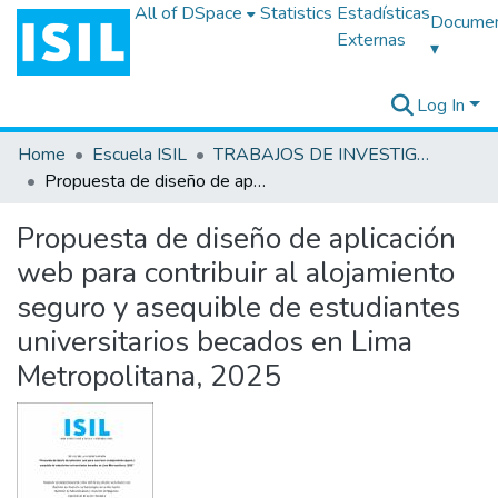
All of DSpace
Statistics
Estadísticas
Docume
Externas
▾
Log In
Home
Escuela ISIL
TRABAJOS DE INVESTIGACIÓN
Propuesta de diseño de aplicación web para contribuir al alojamiento seguro y asequible de estudiantes universitarios becados en Lima Metropolitana, 2025
Propuesta de diseño de aplicación
web para contribuir al alojamiento
seguro y asequible de estudiantes
universitarios becados en Lima
Metropolitana, 2025