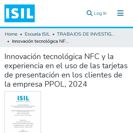
(current)
Log In
All of DSpace
Home
Escuela ISIL
TRABAJOS DE INVESTIGACIÓN
Statistics
Innovación tecnológica NFC y la experiencia en el uso de las tarjetas de presentación en los clientes de la empresa PPOL, 2024
Estadísticas Externas
Innovación tecnológica NFC y la
Documentos ▾
experiencia en el uso de las tarjetas
de presentación en los clientes de
la empresa PPOL, 2024