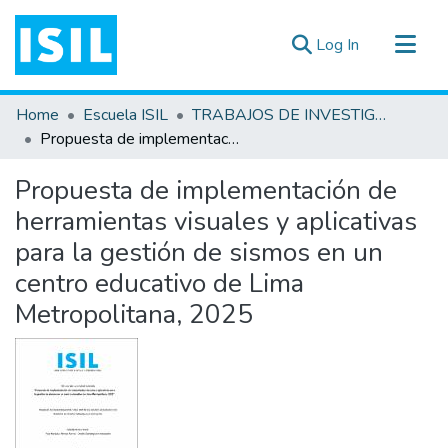
(current)
Log In
All of DSpace
Home
Escuela ISIL
TRABAJOS DE INVESTIGACIÓN
Statistics
Propuesta de implementación de herramientas visuales y aplicativas para la gestión de sismos en un centro educativo de Lima Metropolitana, 2025
Estadísticas Externas
Propuesta de implementación de
Documentos ▾
herramientas visuales y aplicativas
para la gestión de sismos en un
centro educativo de Lima
Metropolitana, 2025