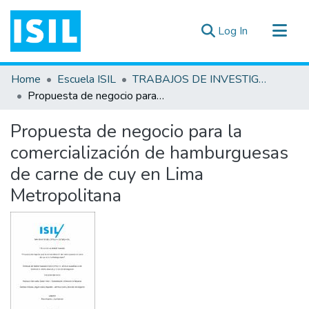
(current)
Log In
All of DSpace
Home
Escuela ISIL
TRABAJOS DE INVESTIGACIÓN
Statistics
Propuesta de negocio para la comercialización de hamburguesas de carne de cuy en Lima Metropolitana
Estadísticas Externas
Propuesta de negocio para la
Documentos ▾
comercialización de hamburguesas
de carne de cuy en Lima
Metropolitana