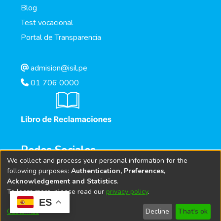
Blog
Test vocacional
Portal de Transparencia
admision@isil.pe
01 706 0000
Redes Sociales
We collect and process your personal information for the
following purposes:
Authentication, Preferences,
Acknowledgement and Statistics
.
To learn more, please read our
privacy policy
.
ES
Customize
Decline
That's ok