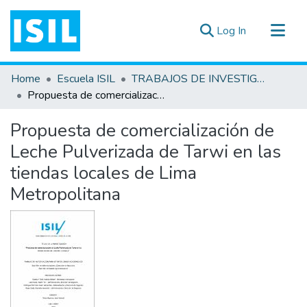
(current)
Log In
All of DSpace
Home
Escuela ISIL
TRABAJOS DE INVESTIGACIÓN
Statistics
Propuesta de comercialización de Leche Pulverizada de Tarwi en las tiendas locales de Lima Metropolitana
Estadísticas Externas
Propuesta de comercialización de
Documentos ▾
Leche Pulverizada de Tarwi en las
tiendas locales de Lima
Metropolitana