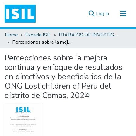
(current)
Log In
All of DSpace
Home
Escuela ISIL
TRABAJOS DE INVESTIGACIÓN
Statistics
Percepciones sobre la mejora continua y enfoque de resultados en directivos y beneficiarios de la ONG Lost children of Peru del distrito de Comas, 2024
Estadísticas Externas
Percepciones sobre la mejora
Documentos ▾
continua y enfoque de resultados
en directivos y beneficiarios de la
ONG Lost children of Peru del
distrito de Comas, 2024