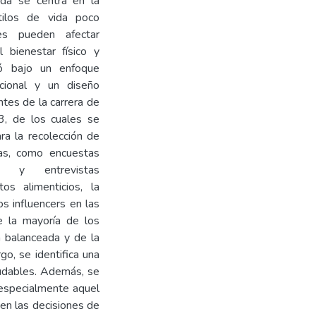
ada se centra en la
tilos de vida poco
les pueden afectar
 bienestar físico y
ló bajo un enfoque
acional y un diseño
tes de la carrera de
3, de los cuales se
ra la recolección de
vas, como encuestas
os y entrevistas
os alimenticios, la
los influencers en las
e la mayoría de los
n balanceada y de la
o, se identifica una
ludables. Además, se
 especialmente aquel
 en las decisiones de