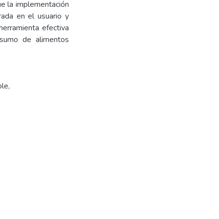
ue la implementación
rada en el usuario y
herramienta efectiva
onsumo de alimentos
ble
,