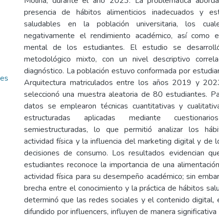
Molina, durante el año 2023. La problemática abord
presencia de hábitos alimenticios inadecuados y es
saludables en la población universitaria, los cua
negativamente el rendimiento académico, así como el
mental de los estudiantes. El estudio se desarrol
metodológico mixto, con un nivel descriptivo correl
diagnóstico. La población estuvo conformada por estudian
tes
Arquitectura matriculados entre los años 2019 y 202
seleccionó una muestra aleatoria de 80 estudiantes. Pa
datos se emplearon técnicas cuantitativas y cualitati
estructuradas aplicadas mediante cuestionari
semiestructuradas, lo que permitió analizar los hábit
actividad física y la influencia del marketing digital y de 
decisiones de consumo. Los resultados evidencian qu
estudiantes reconoce la importancia de una alimentació
actividad física para su desempeño académico; sin embarg
brecha entre el conocimiento y la práctica de hábitos sa
determinó que las redes sociales y el contenido digital,
difundido por influencers, influyen de manera significativa