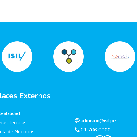
laces Externos
eabilidad
admision@isil.pe
eras Técnicas
01 706 0000
ela de Negocios