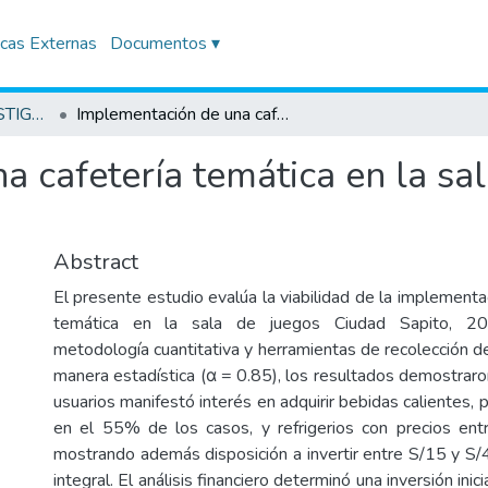
icas Externas
Documentos ▾
TRABAJOS DE INVESTIGACIÓN
Implementación de una cafetería temática en la sala de juegos Ciudad Sapito, 2023
 cafetería temática en la sa
Abstract
El presente estudio evalúa la viabilidad de la implementa
temática en la sala de juegos Ciudad Sapito, 202
metodología cuantitativa y herramientas de recolección d
manera estadística (α = 0.85), los resultados demostrar
usuarios manifestó interés en adquirir bebidas calientes,
en el 55% de los casos, y refrigerios con precios ent
mostrando además disposición a invertir entre S/15 y S/4
integral. El análisis financiero determinó una inversión in