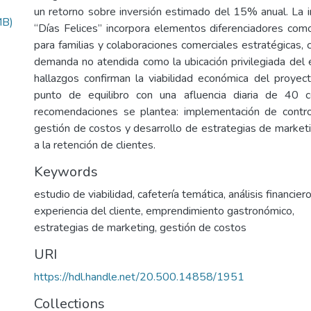
un retorno sobre inversión estimado del 15% anual. La i
MB)
“Días Felices” incorpora elementos diferenciadores como
para familias y colaboraciones comerciales estratégicas, c
demanda no atendida como la ubicación privilegiada del 
hallazgos confirman la viabilidad económica del proyect
punto de equilibro con una afluencia diaria de 40 
recomendaciones se plantea: implementación de contro
gestión de costos y desarrollo de estrategias de marketi
a la retención de clientes.
Keywords
estudio de viabilidad
,
cafetería temática
,
análisis financier
experiencia del cliente
,
emprendimiento gastronómico
,
estrategias de marketing
,
gestión de costos
URI
https://hdl.handle.net/20.500.14858/1951
Collections