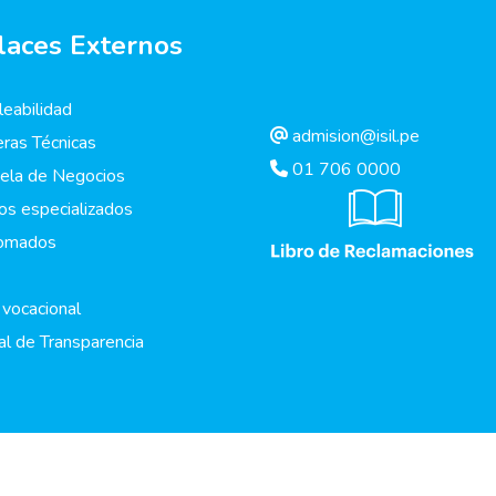
laces Externos
eabilidad
admision@isil.pe
eras Técnicas
01 706 0000
ela de Negocios
os especializados
lomados
 vocacional
al de Transparencia