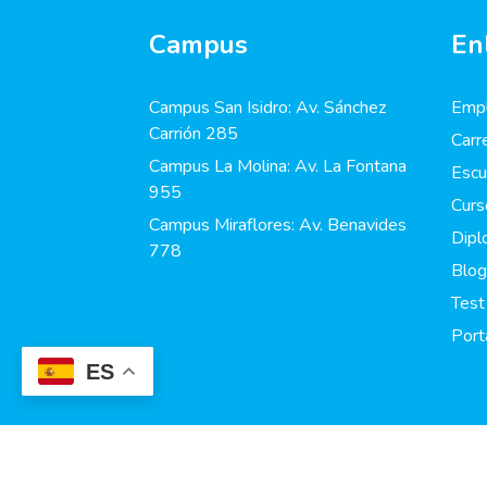
Campus
En
Campus San Isidro: Av. Sánchez
Empl
Carrión 285
Carr
Campus La Molina: Av. La Fontana
Escu
955
Curs
Campus Miraflores: Av. Benavides
Dip
778
Blog
Test
Port
ES