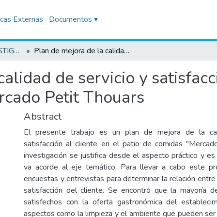
icas Externas
Documentos ▾
TRABAJOS DE INVESTIGACIÓN
Plan de mejora de la calidad de servicio y satisfacción al cliente en el patio de comidas “Mercado Petit Thouars
alidad de servicio y satisfacci
rcado Petit Thouars
Abstract
El presente trabajo es un plan de mejora de la cal
satisfacción al cliente en el patio de comidas "Mercad
investigación se justifica desde el aspecto práctico y e
va acorde al eje temático. Para llevar a cabo este pro
encuestas y entrevistas para determinar la relación entre 
satisfacción del cliente. Se encontró que la mayoría d
satisfechos con la oferta gastronómica del establecim
aspectos como la limpieza y el ambiente que pueden se