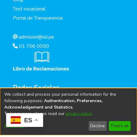
Test vocacional
Portal de Transparencia
admision@isil.pe
01 706 0000
Redes Sociales
We collect and process your personal information for the
following purposes:
Authentication, Preferences,
Acknowledgement and Statistics
.
To learn more, please read our
privacy policy
.
ES
Customize
Decline
That's ok