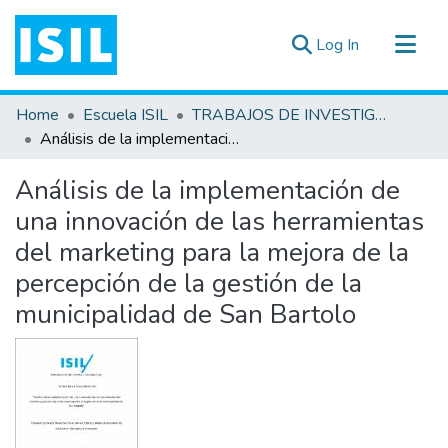
(current)
Log In
All of DSpace
Home
Escuela ISIL
TRABAJOS DE INVESTIGACIÓN
Statistics
Análisis de la implementación de una innovación de las herramientas del marketing para la mejora de la percepción de la gestión de la municipalidad de San Bartolo
Estadísticas Externas
Análisis de la implementación de
Documentos ▾
una innovación de las herramientas
del marketing para la mejora de la
percepción de la gestión de la
municipalidad de San Bartolo