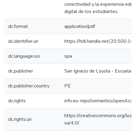
conectividad y la experiencia educ
digital de los estudiantes.
dc.format
application/pdf
dc.identifier.uri
https://hdl.handle.net/20.500.1
dc.language.iso
spa
dc.publisher
San Ignacio de Loyola - Escuela I
dc.publisher.country
PE
dc.rights
info:eu-repo/semantics/openAcce
https://creativecommons.org/lice
dc.rights.uri
sa/4.0/