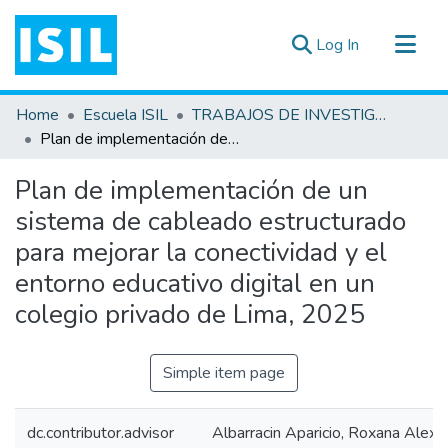
(current)
Log In
All of DSpace
Home
Escuela ISIL
TRABAJOS DE INVESTIGACIÓN
Statistics
Plan de implementación de un sistema de cableado estructurado para mejorar la conectividad y el entorno educativo digital en un colegio privado de Lima, 2025
Estadísticas Externas
Plan de implementación de un
Documentos ▾
sistema de cableado estructurado
para mejorar la conectividad y el
entorno educativo digital en un
colegio privado de Lima, 2025
Simple item page
dc.contributor.advisor
Albarracin Aparicio, Roxana Alexa