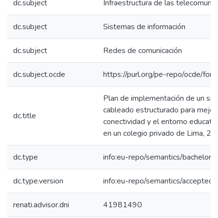
dc.subject
Infraestructura de las telecomuni
dc.subject
Sistemas de información
dc.subject
Redes de comunicación
dc.subject.ocde
https://purl.org/pe-repo/ocde/for
Plan de implementación de un si
cableado estructurado para mejora
dc.title
conectividad y el entorno educativ
en un colegio privado de Lima, 2
dc.type
info:eu-repo/semantics/bachelorT
dc.type.version
info:eu-repo/semantics/acceptedV
renati.advisor.dni
41981490