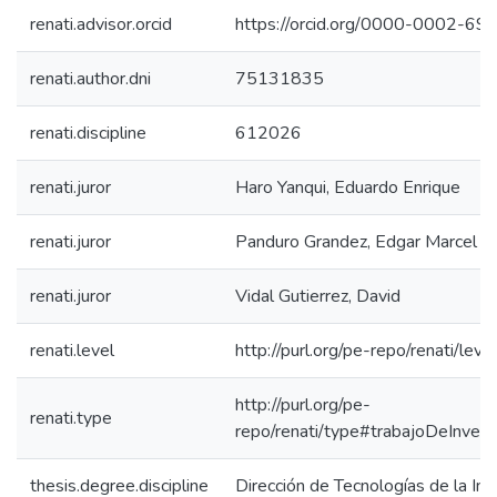
renati.advisor.orcid
https://orcid.org/0000-0002-6
renati.author.dni
75131835
renati.discipline
612026
renati.juror
Haro Yanqui, Eduardo Enrique
renati.juror
Panduro Grandez, Edgar Marcel
renati.juror
Vidal Gutierrez, David
renati.level
http://purl.org/pe-repo/renati/leve
http://purl.org/pe-
renati.type
repo/renati/type#trabajoDeInvest
thesis.degree.discipline
Dirección de Tecnologías de la In