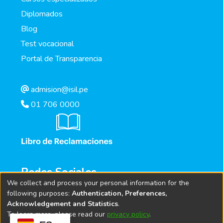
Diplomados
Blog
Test vocacional
Portal de Transparencia
admision@isil.pe
01 706 0000
Redes Sociales
We collect and process your personal information for the
following purposes:
Authentication, Preferences,
Acknowledgement and Statistics
.
To learn more, please read our
privacy policy
.