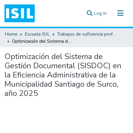
(current)
Log In
All of DSpace
Home
Escuela ISIL
Trabajos de suficiencia profesional
Statistics
Optimización del Sistema de Gestión Documental (SISDOC) en la Eficiencia Administrativa de la Municipalidad Santiago de Surco, año 2025
Estadísticas Externas
Optimización del Sistema de
Documentos ▾
Gestión Documental (SISDOC) en
la Eficiencia Administrativa de la
Municipalidad Santiago de Surco,
año 2025