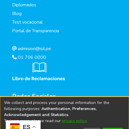
Diplomados
Blog
Test vocacional
Portal de Transparencia
admision@isil.pe
01 706 0000
Redes Sociales
We collect and process your personal information for the
following purposes:
Authentication, Preferences,
Acknowledgement and Statistics
.
To learn more, please read our
privacy policy
.
ES