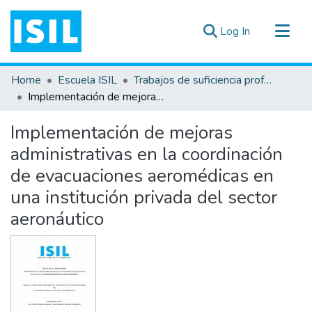
(current)
Log In
All of DSpace
Home
Escuela ISIL
Trabajos de suficiencia profesional
Statistics
Implementación de mejoras administrativas en la coordinación de evacuaciones aeromédicas en una institución privada del sector aeronáutico
Estadísticas Externas
Implementación de mejoras
Documentos ▾
administrativas en la coordinación
de evacuaciones aeromédicas en
una institución privada del sector
aeronáutico