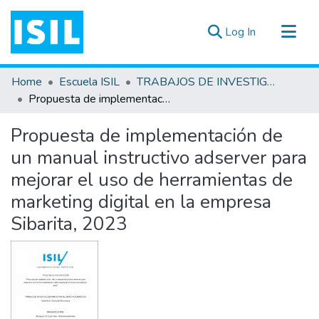
(current)
Log In
All of DSpace
Home
Escuela ISIL
TRABAJOS DE INVESTIGACIÓN
Statistics
Propuesta de implementación de un manual instructivo adserver para mejorar el uso de herramientas de marketing digital en la empresa Sibarita, 2023
Estadísticas Externas
Propuesta de implementación de
Documentos ▾
un manual instructivo adserver para
mejorar el uso de herramientas de
marketing digital en la empresa
Sibarita, 2023