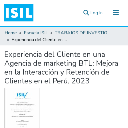
(current)
Log In
All of DSpace
Home
Escuela ISIL
TRABAJOS DE INVESTIGACIÓN
Statistics
Experiencia del Cliente en una Agencia de marketing BTL: Mejora en la Interacción y Retención de Clientes en el Perú, 2023
Estadísticas Externas
Experiencia del Cliente en una
Documentos ▾
Agencia de marketing BTL: Mejora
en la Interacción y Retención de
Clientes en el Perú, 2023