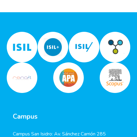
Campus
Campus San Isidro: Av. Sánchez Carrión 285